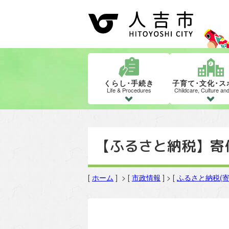
くらし･手続き
子育て･文化･ス
Life & Procedures
Childcare, Culture an
【ふるさと納税】寄
[
ホーム
] > [
市政情報
] > [
ふるさと納税(寄