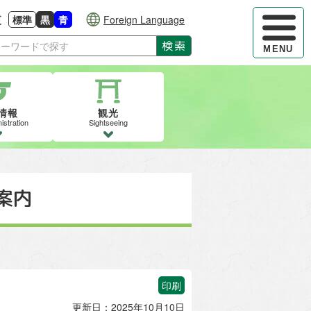
ハンバーガ
更
標準
黒
青
Foreign Language
大きさに戻す
る
背景色の変更：白
背景色の変更：黒
背景色の変更：青
検索
MENU
情報
観光
istration
Sightseeing
案内
印刷
更新日：2025年10月10日