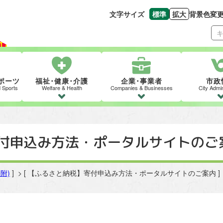
文字サイズ
標準
拡大
背景色変
文字の大きさをもとの
文字を大きくす
ポーツ
福祉･健康･介護
企業･事業者
市政
d Sports
Welfare & Health
Companies & Businesses
City Admin
付申込み方法・ポータルサイトのご
附)
] > [ 【ふるさと納税】寄付申込み方法・ポータルサイトのご案内 ]