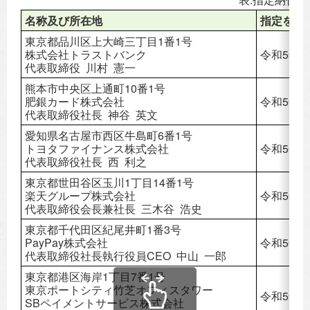
名称及び所在地
指定をし
東京都品川区上大崎三丁目1番1号
株式会社トラストバンク
令和5年4
代表取締役 川村 憲一
熊本市中央区上通町10番1号
肥銀カード株式会社
令和5年4
代表取締役社長 神谷 英文
愛知県名古屋市西区牛島町6番1号
トヨタファイナンス株式会社
令和5年4
代表取締役社長 西 利之
東京都世田谷区玉川1丁目14番1号
楽天グループ株式会社
令和5年4
代表取締役会長兼社長 三木谷 浩史
東京都千代田区紀尾井町1番3号
PayPay株式会社
令和5年4
代表取締役社長執行役員CEO 中山 一郎
東京都港区海岸1丁目7番1号
東京ポートシティ竹芝オフィスタワー
令和5年4
SBペイメントサービス株式会社