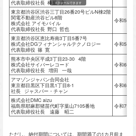
代表取締役社長 棒葉 淳
スクロールできます
東京都渋谷区渋谷三丁目26番20号ビルN棟2階
関電不動産渋谷ビル8階
令和5年4
株式会社 アイモバイル
代表取締役社長 野口 哲也
東京都渋谷区恵比寿南3丁目5番7号
株式会社DGフィナンシャルテクノロジー
令和5年4
代表取締役 篠 寛
熊本市中央区平成3丁目23-30 4階
株式会社サイバーレコード
令和6年1
代表取締役社長 増田 一哉
アマゾンジャパン合同会社
東京都目黒区下目黒1丁目8-1
令和6年1
社長 ジャスパー・チャン
株式会社DMC aizu
福島県耶麻郡猪苗代町字葉山7105番地
令和7年4
代表取締役社長 遠藤 昭二
ただし、納付期間については、期間満了の1カ月前ま