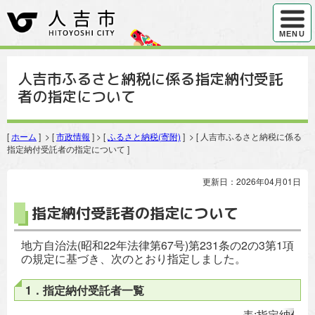
ハンバ
MENU
人吉市ふるさと納税に係る指定納付受託
者の指定について
[
ホーム
] > [
市政情報
] > [
ふるさと納税(寄附)
] > [ 人吉市ふるさと納税に係る
指定納付受託者の指定について ]
更新日：2026年04月01日
指定納付受託者の指定について
地方自治法(昭和22年法律第67号)第231条の2の3第1項
の規定に基づき、次のとおり指定しました。
1．指定納付受託者一覧
表:指定納付