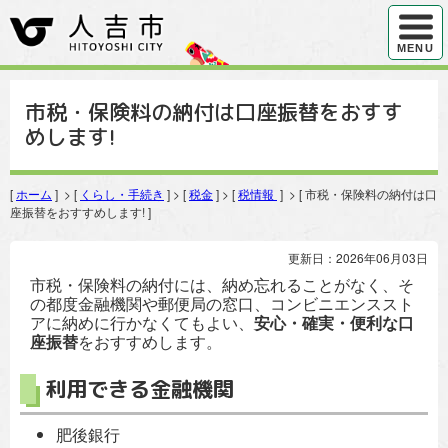
ハンバ
MENU
市税・保険料の納付は口座振替をおすす
めします!
[
ホーム
] > [
くらし・手続き
] > [
税金
] > [
税情報
] > [ 市税・保険料の納付は口
座振替をおすすめします! ]
更新日：2026年06月03日
市税・保険料の納付には、納め忘れることがなく、そ
の都度金融機関や郵便局の窓口、コンビニエンススト
アに納めに行かなくてもよい、
安心・確実・便利な口
座振替
をおすすめします。
利用できる金融機関
肥後銀行