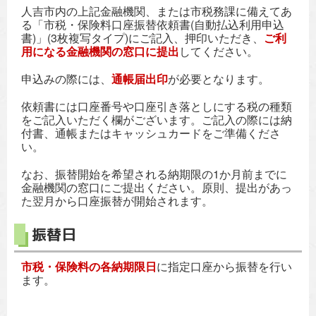
人吉市内の上記金融機関、または市税務課に備えてあ
る「市税・保険料口座振替依頼書(自動払込利用申込
書)」(3枚複写タイプ)にご記入、押印いただき、
ご利
用になる金融機関の窓口に提出
してください。
申込みの際には、
通帳届出印
が必要となります。
依頼書には口座番号や口座引き落としにする税の種類
をご記入いただく欄がございます。ご記入の際には納
付書、通帳またはキャッシュカードをご準備くださ
い。
なお、振替開始を希望される納期限の1か月前までに
金融機関の窓口にご提出ください。原則、提出があっ
た翌月から口座振替が開始されます。
振替日
市税・保険料の各納期限日
に指定口座から振替を行い
ます。