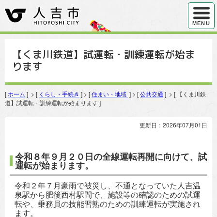
ハンバ
MENU
【くま川鉄道】試運転・訓練運転が始ま
ります
[
ホーム
] > [
くらし・手続き
] > [
住まい・地域
] > [
公共交通
] > [ 【くま川鉄
道】試運転・訓練運転が始まります ]
更新日：2026年07月01日
令和８年９月２０日の全線運転再開に向けて、試
運転が始まります。
令和２年７月豪雨で被災し、不通となっていた人吉温
泉駅から肥後西村駅間で、施設等の確認のための試運
転や、乗務員の技能習熟のための訓練運転が実施され
ます。