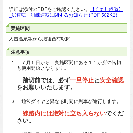
詳細は添付のPDFをご確認ください。
【くま川鉄道】
_試運転・訓練運転に関するお知らせ
(PDF 532KB)
実施区間
人吉温泉駅から肥後西村駅間
注意事項
７月６日から、実施区間にある１１か所の踏切
も使用開始となります。
踏切前では、必ず
一旦停止
と
安全確認
をお願いいたします。
通常ダイヤと異なる時間に列車が通行します。
線路内には絶対に立ち入らない
でくだ
さい。