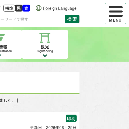
ハンバーガ
更
標準
黒
青
Foreign Language
大きさに戻す
る
背景色の変更：白
背景色の変更：黒
背景色の変更：青
検索
MENU
情報
観光
istration
Sightseeing
ました。 ]
印刷
更新日：2026年06月25日