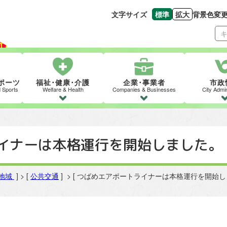
文字サイズ
標準
拡大
背景色変
文字の大きさをもとの
文字を大きくす
ポーツ
福祉･健康･介護
企業･事業者
市政
d Sports
Welfare & Health
Companies & Businesses
City Admin
イナーは本格運行を開始しました。
地域
] > [
公共交通
] > [ つばめエアポートライナーは本格運行を開始し