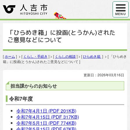
ハンバ
MENU
「ひらめき箱」に投函(とうかん)された
ご意見などについて
[
ホーム
] > [
くらし・手続き
] > [
くらしの相談
] > [
ひらめき箱
] > [ 「ひらめき
箱」に投函(とうかん)されたご意見などについて ]
更新日：2026年03月16日
担当課からのお知らせ
令和7年度
令和7年4月1日
(PDF 201KB)
令和7年4月15日
(PDF 317KB)
令和7年5月1日
(PDF 774KB)
令和7年5月15日
(PDF 67KB)