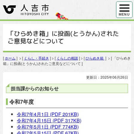
ハンバ
MENU
「ひらめき箱」に投函(とうかん)された
ご意見などについて
[
ホーム
] > [
くらし・手続き
] > [
くらしの相談
] > [
ひらめき箱
] > [ 「ひらめき
箱」に投函(とうかん)されたご意見などについて ]
更新日：2025年06月26日
担当課からのお知らせ
令和7年度
令和7年4月1日
(PDF 201KB)
令和7年4月15日
(PDF 317KB)
令和7年5月1日
(PDF 774KB)
令和7年5月15日
(PDF 67KB)