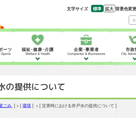
文字サイズ
標準
拡大
背景色変
文字の大きさをもとの
文字を大きくす
ポーツ
福祉･健康･介護
企業･事業者
市政
d Sports
Welfare & Health
Companies & Businesses
City Admin
水の提供について
庭ごみ
] > [
環境
] > [ 災害時における井戸水の提供について ]