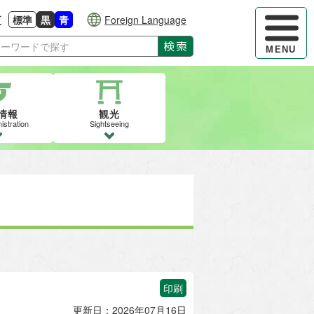
ハンバーガ
更
標準
黒
青
Foreign Language
大きさに戻す
る
背景色の変更：白
背景色の変更：黒
背景色の変更：青
検索
MENU
情報
観光
istration
Sightseeing
印刷
更新日：2026年07月16日