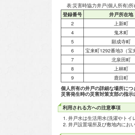
表:災害時協力井戸(個人所有)
登録番号
井戸所在地
2
上新町
4
鬼木町
5
願成寺町
6
宝来町1292番地3（
7
北泉田町
8
上林町
9
鹿目町
個人所有の井戸の詳細な場所につ
災害発生時の災害対策支部の指示
利用される方への注意事項
井戸水は生活用水(洗濯やトイ
井戸設置場所及び敷地内にお