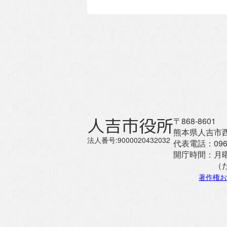
人吉市役所
〒868-8601
熊本県人吉市西
法人番号:9000020432032
代表電話：
096
開庁時間：
月
（
著作権お