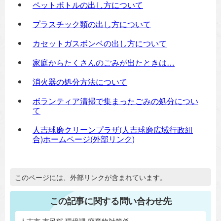
ペットボトルの出し方について
プラスチック類の出し方について
カセットガスボンベの出し方について
家庭からたくさんのごみが出たときは…
消火器の処分方法について
ボランティア清掃で集まったごみの処分につい
て
人吉球磨クリーンプラザ(人吉球磨広域行政組
合)ホームページ(外部リンク)
追加情報：外部リンク
このページには、外部リンクが含まれています。
この記事に関する問い合わせ先
人吉市 市民部 環境課 廃棄物対策係