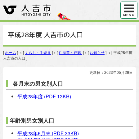
ハンバ
MENU
平成28年度 人吉市の人口
[
ホーム
] > [
くらし・手続き
] > [
住民票・戸籍
] > [
お知らせ
] > [ 平成28年度
人吉市の人口 ]
更新日：2023年05月26日
各月末の男女別人口
平成28年度
(PDF 13KB)
年齢別男女別人口
平成28年6月末
(PDF 33KB)