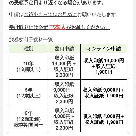
の受領予定日より遅くなる場合があります。
申請は
余裕をもってはお早めに
お願いいたします。
ご本人
受け取り
には必ず
がお越しください。
旅券交付手数料一覧
種別
窓口申請
オンライン申請
収入印紙
収入印紙 14,000円
10年
14,000円＋
＋収入証紙
（18歳以上）
収入証紙
1,900円
2,300円
収入印紙
5年
9,000円＋
収入印紙 9,000円＋
（12歳以上）
収入証紙
収入証紙 1,900円
2,300円
収入印紙
5年
4,000円＋
収入印紙 4,000円＋
（12歳未満）
収入証紙
収入証紙 1,900円
残存期間同一
2,300円