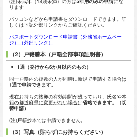
(注)未成年（18歳未満）の方は
5年用のみの申請
にな
ります
パソコンなどから申請書をダウンロードできます。詳
しくは下記外部リンクからご確認ください。
パスポートダウンロード申請書（外務省ホームペー
ジ）（外部リンク）
（2）戸籍謄本（戸籍全部事項証明書）
1通（発行から6か月以内のもの）
同一戸籍内の複数の人が同時に新規で申請する場合
は
1
通で申請できます。
現在お持ちの旅券の
有効期間が残っており、氏名や本
籍の都道府県に変更がない場合
は
省略できます。（切
替申請）
(注)戸籍抄本では申請できません。
（3）写真（貼らずにお持ちください）