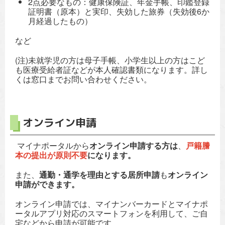
2点必要なもの：健康保険証、年金手帳、印鑑登録
証明書（原本）と実印、失効した旅券（失効後6か
月経過したもの）
など
(注)未就学児の方は母子手帳、小学生以上の方はこど
も医療受給者証などが本人確認書類になります。詳し
くは窓口までお問い合わせください。
オンライン申請
マイナポータルから
オンライン申請する方は
、
戸籍謄
本の提出が原則不要
になります。
また、
通勤・通学を理由とする居所申請
も
オンライン
申請ができます。
オンライン申請では、マイナンバーカードとマイナポ
ータルアプリ対応のスマートフォンを利用して、ご自
宅などから申請が可能です。