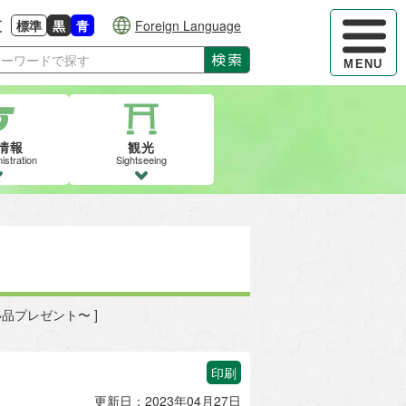
ハンバーガ
更
標準
黒
青
Foreign Language
大きさに戻す
る
背景色の変更：白
背景色の変更：黒
背景色の変更：青
検索
MENU
情報
観光
istration
Sightseeing
い品プレゼント〜 ]
印刷
更新日：2023年04月27日