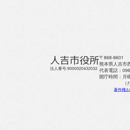
人吉市役所
〒868-8601
熊本県人吉市西
法人番号:9000020432032
代表電話：
096
開庁時間：
月
（
著作権お