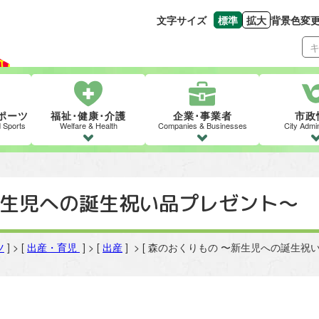
文字サイズ
標準
拡大
背景色変
文字の大きさをもとの
文字を大きくす
ポーツ
福祉･健康･介護
企業･事業者
市政
d Sports
Welfare & Health
Companies & Businesses
City Admin
新生児への誕生祝い品プレゼント〜
ツ
] > [
出産・育児
] > [
出産
] > [ 森のおくりもの 〜新生児への誕生祝