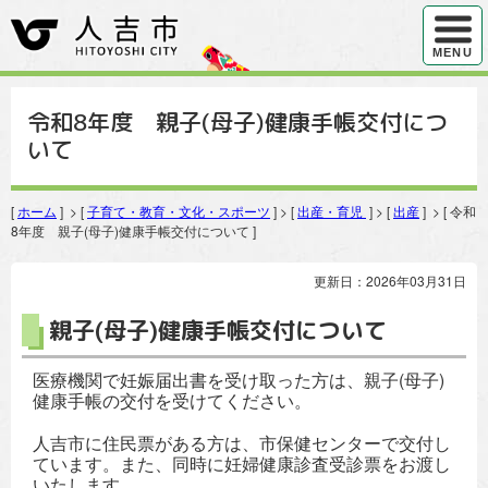
ハンバ
MENU
令和8年度 親子(母子)健康手帳交付につ
いて
[
ホーム
] > [
子育て・教育・文化・スポーツ
] > [
出産・育児
] > [
出産
] > [ 令和
8年度 親子(母子)健康手帳交付について ]
更新日：2026年03月31日
親子(母子)健康手帳交付について
医療機関で妊娠届出書を受け取った方は、親子(母子)
健康手帳の交付を受けてください。
人吉市に住民票がある方は、市保健センターで交付し
ています。また、同時に妊婦健康診査受診票をお渡し
いたします。