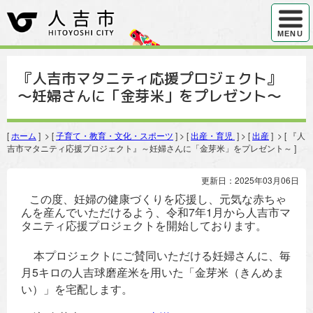
ハンバ
MENU
『人吉市マタニティ応援プロジェクト』
～妊婦さんに「金芽米」をプレゼント～
[
ホーム
] > [
子育て・教育・文化・スポーツ
] > [
出産・育児
] > [
出産
] > [ 『人
吉市マタニティ応援プロジェクト』～妊婦さんに「金芽米」をプレゼント～ ]
更新日：2025年03月06日
この度、妊婦の健康づくりを応援し、元気な赤ちゃ
んを産んでいただけるよう、令和7年1月から人吉市マ
タニティ応援プロジェクトを開始しております。
本プロジェクトにご賛同いただける妊婦さんに、毎
月5キロの人吉球磨産米を用いた「金芽米（きんめま
い）」を宅配します。