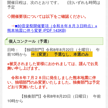
開催日程は、次のとおりです。 (注)いずれも時間は
予定
◇開催要項については以下をご確認ください。
⇒
■80音楽祭開催要項（令和８年８月３日時点）※
熊本地震に伴う変更
(PDF 143KB)
個人コンクール（予選）
日時： 【独唱部門】令和8年8月22日（土曜日） 午
前10時から
⇒（変更） 予選なし、本選のみ
※被災されました皆様におかれましては、謹んでお見
舞い申し上げます。
令和８年７月２８日に発生しました熊本地震に伴
い、独唱部門のみ変更いたしました。独奏部門は予定
どおり実施いたします。
【独奏部門】令和8年8月23日（日曜日） 午前
10時から