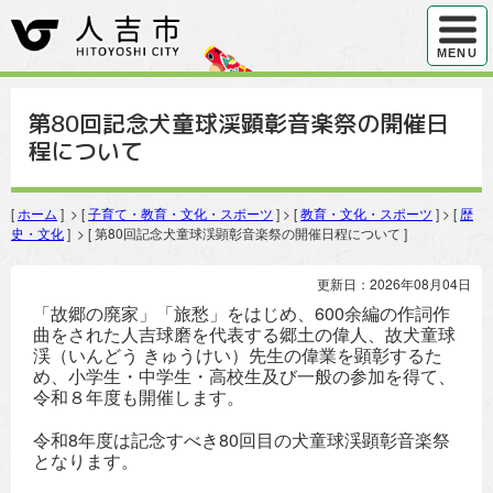
ハンバ
MENU
第80回記念犬童球渓顕彰音楽祭の開催日
程について
[
ホーム
] > [
子育て・教育・文化・スポーツ
] > [
教育・文化・スポーツ
] > [
歴
史・文化
] > [ 第80回記念犬童球渓顕彰音楽祭の開催日程について ]
更新日：2026年08月04日
「故郷の廃家」「旅愁」をはじめ、600余編の作詞作
曲をされた人吉球磨を代表する郷土の偉人、故犬童球
渓（いんどう きゅうけい）先生の偉業を顕彰するた
め、小学生・中学生・高校生及び一般の参加を得て、
令和８年度も開催します。
令和8年度は記念すべき80回目の犬童球渓顕彰音楽祭
となります。