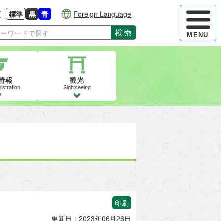
ハンバーガ
更
標準
黒
青
Foreign Language
大きさに戻す
る
背景色の変更：白
背景色の変更：黒
背景色の変更：青
検索
MENU
情報
観光
istration
Sightseeing
印刷
更新日：2023年06月26日