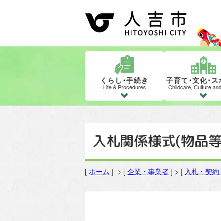
くらし･手続き
子育て･文化･ス
Life & Procedures
Childcare, Culture an
入札関係様式(物品等
[
ホーム
] > [
企業・事業者
] > [
入札・契約