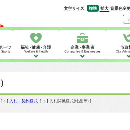
文字サイズ
標準
拡大
背景色変
文字の大きさをもとの
文字を大きくす
ポーツ
福祉･健康･介護
企業･事業者
市政
d Sports
Welfare & Health
Companies & Businesses
City Admin
)
] > [
入札・契約様式
] > [ 入札関係様式(物品等) ]