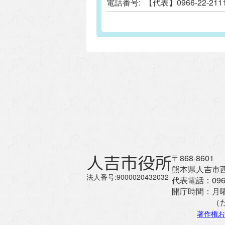
電話番号:
【代表】0966-22-
人吉市役所
〒868-8601
熊本県人吉市西
法人番号:9000020432032
代表電話：
096
開庁時間：
月
（
著作権お