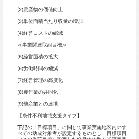
(2)農産物の価値向上
(3)単位面積当たり収量の増加
(4)経営コストの縮減
≪事業関連取組目標≫
(5)経営面積の拡大
(6)労働時間の縮減
(7)経営管理の高度化
(8)農作業の共同化
(9)他産業との連携
【条件不利地域支援タイプ】
下記の「目標項目」に関して事業実施地区内のす
べての助成対象者が設定するものとし、目標項目
ごとの当該目標を設定した経営体の数を当該事業