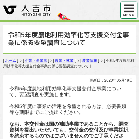
ハンバ
MENU
令和5年度農地利用効率化等支援交付金事
業に係る要望調査について
[
ホーム
] > [
企業・事業者
] > [
農業・林業
] > [
農業情報
] > [ 令和5年度農地利
用効率化等支援交付金事業に係る要望調査について ]
更新日：2023年05月19日
令和5年度農地利用効率化等支援交付金事業につい
て、要望調査を実施します。
令和5年度に事業の活用を希望される方は、必要書類
等を期限までにご提出ください。
なお、本交付金は国の補助事業であることから、調査
資料を提出いただいても、交付金の交付及び事業採択
を約束するものではございませんのでご了承くださ