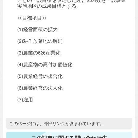
実施地区の成果目標とする。
≪目標項目≫
(1)経営面積の拡大
(2)耕作放棄地の解消
(3)農業の6次産業化
(4)農産物の高付加価値化
(5)農業経営の複合化
(6)農業経営の法人化
(7)雇用
追加情報：外部リンク
このページには、外部リンクが含まれています。
この記事に関する問い合わせ先