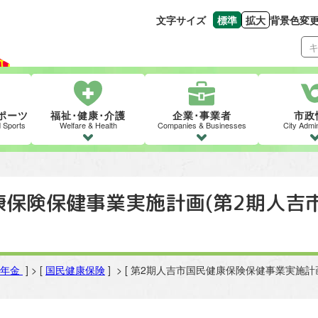
文字サイズ
標準
拡大
背景色変
文字の大きさをもとの
文字を大きくす
ポーツ
福祉･健康･介護
企業･事業者
市政
d Sports
Welfare & Health
Companies & Businesses
City Admin
康保険保健事業実施計画(第2期人吉
・年金
] > [
国民健康保険
] > [ 第2期人吉市国民健康保険保健事業実施計