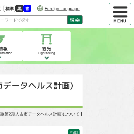
ハンバーガ
更
標準
黒
青
Foreign Language
大きさに戻す
る
背景色の変更：白
背景色の変更：黒
背景色の変更：青
検索
MENU
情報
観光
istration
Sightseeing
市データヘルス計画)
画(第2期人吉市データヘルス計画)について ]
印刷