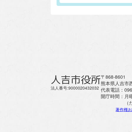
人吉市役所
〒868-8601
熊本県人吉市西
法人番号:9000020432032
代表電話：
096
開庁時間：
月
（
著作権お