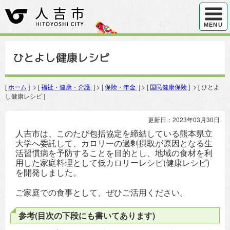
ハンバ
MENU
ひとよし健康レシピ
[
ホーム
] > [
福祉・健康・介護
] > [
保険・年金
] > [
国民健康保険
] > [ ひとよ
し健康レシピ ]
更新日：2023年03月30日
人吉市は、このたび包括協定を締結している熊本県立
大学へ委託して、カロリーの過剰摂取が原因となる生
活習慣病を予防することを目的とし、地域の食材を利
用した家庭料理として低カロリーレシピ(健康レシピ)
を開発しました。
ご家庭での食事として、ぜひご活用ください。
参考(目次の下段にも書いてあります)