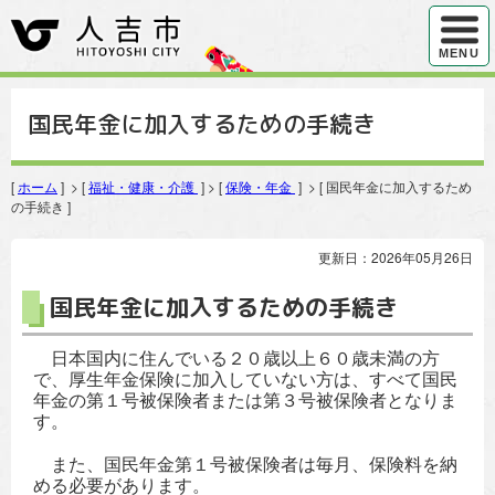
ハンバ
MENU
国民年金に加入するための手続き
[
ホーム
] > [
福祉・健康・介護
] > [
保険・年金
] > [ 国民年金に加入するため
の手続き ]
更新日：2026年05月26日
国民年金に加入するための手続き
日本国内に住んでいる２０歳以上６０歳未満の方
で、厚生年金保険に加入していない方は、すべて国民
年金の第１号被保険者または第３号被保険者となりま
す。
また、国民年金第１号被保険者は毎月、保険料を納
める必要があります。