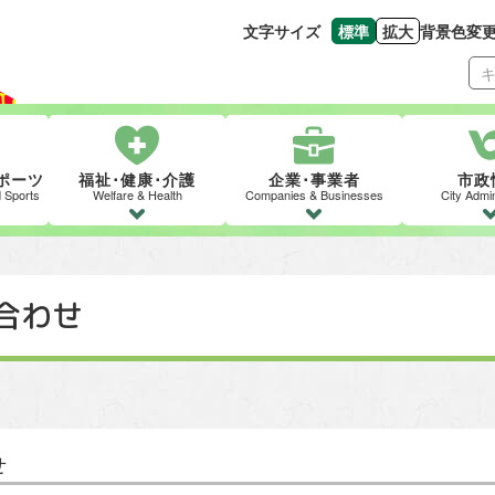
文字サイズ
標準
拡大
背景色変
文字の大きさをもとの
文字を大きくす
ポーツ
福祉･健康･介護
企業･事業者
市政
d Sports
Welfare & Health
Companies & Businesses
City Admin
合わせ
せ