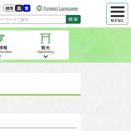
ハンバーガ
更
標準
黒
青
Foreign Language
大きさに戻す
る
背景色の変更：白
背景色の変更：黒
背景色の変更：青
検索
MENU
情報
観光
istration
Sightseeing