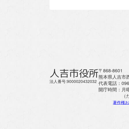
人吉市役所
〒868-8601
熊本県人吉市西
法人番号:9000020432032
代表電話：
096
開庁時間：
月
（
著作権お