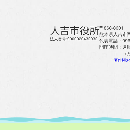
人吉市役所
〒868-8601
熊本県人吉市西
法人番号:9000020432032
代表電話：
096
開庁時間：
月
（
著作権お