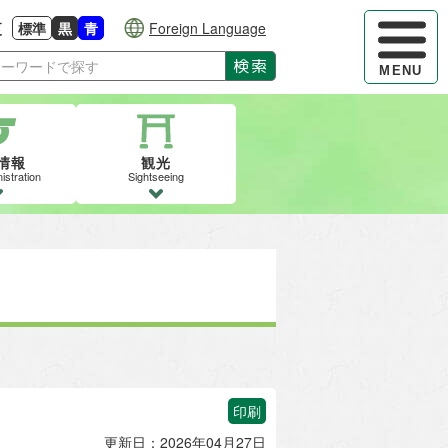
ハンバーガ
更
標準
黒
青
Foreign Language
大きさに戻す
る
背景色の変更：白
背景色の変更：黒
背景色の変更：青
検索
MENU
情報
観光
istration
Sightseeing
印刷
更新日：2026年04月27日