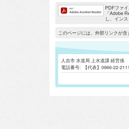
追加情報：PDFファイル
PDFファイ
「Adobe
し、インス
追加情報：外部リンク
このページには、外部リンクが含
人吉市 水道局 上水道課 経営係
電話番号:
【代表】0966-22-