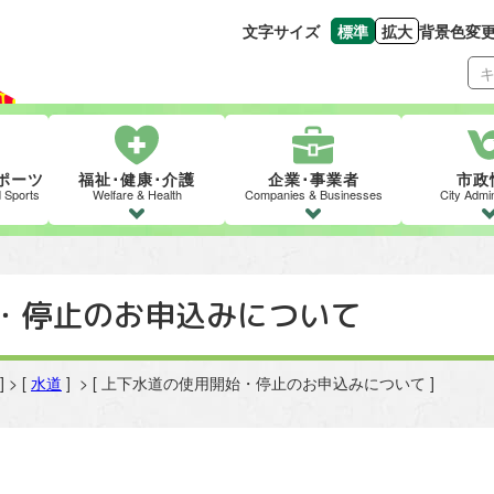
文字サイズ
標準
拡大
背景色変
文字の大きさをもとの
文字を大きくす
ポーツ
福祉･健康･介護
企業･事業者
市政
d Sports
Welfare & Health
Companies & Businesses
City Admin
・停止のお申込みについて
] > [
水道
] > [ 上下水道の使用開始・停止のお申込みについて ]