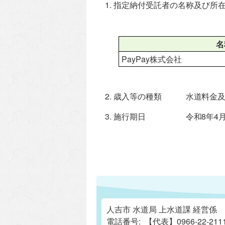
指定納付受託者の名称及び所
名
PayPay株式会社
歳入等の種類
水道料金
施行期日
令和8年4
人吉市 水道局 上水道課 経営係
電話番号:
【代表】0966-22-