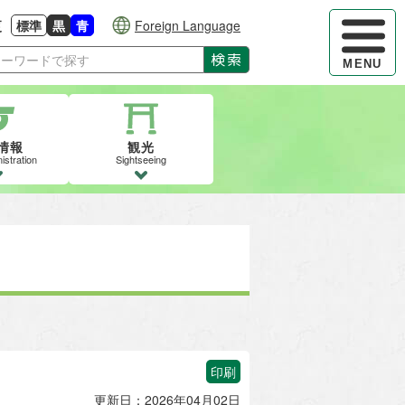
ハンバーガ
更
標準
黒
青
Foreign Language
大きさに戻す
る
背景色の変更：白
背景色の変更：黒
背景色の変更：青
検索
MENU
情報
観光
istration
Sightseeing
印刷
更新日：2026年04月02日