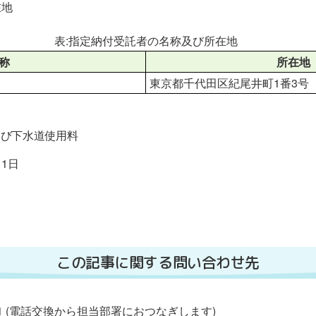
在地
表:指定納付受託者の名称及び所在地
称
所在地
東京都千代田区紀尾井町1番3号
及び下水道使用料
月1日
この記事に関する問い合わせ先
2111 (電話交換から担当部署におつなぎします)