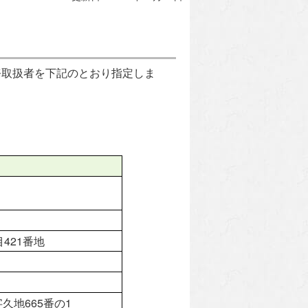
務取扱者を下記のとおり指定しま
7
421番地
久地665番の1