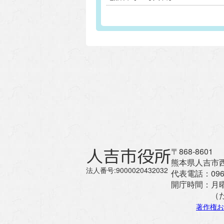
人吉市役所
〒868-8601
熊本県人吉市西
法人番号:9000020432032
代表電話：
096
開庁時間：
月
（
著作権お