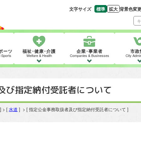
文字サイズ
標準
拡大
背景色変
文字の大きさをもとの
文字を大きくす
ポーツ
福祉･健康･介護
企業･事業者
市政
d Sports
Welfare & Health
Companies & Businesses
City Admin
及び指定納付受託者について
] > [
水道
] > [ 指定公金事務取扱者及び指定納付受託者について ]