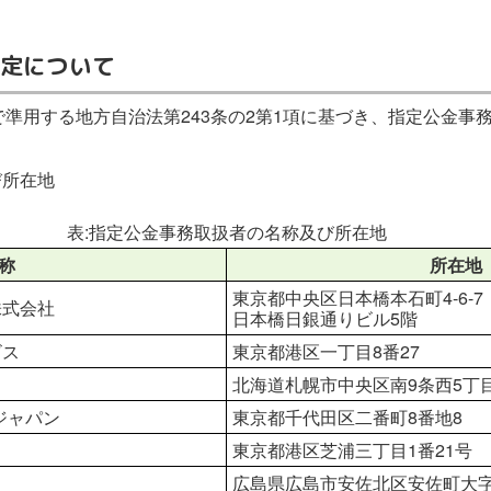
定について
で準用する地方自治法第243条の2第1項に基づき、指定公金事
び所在地
表:指定公金事務取扱者の名称及び所在地
称
所在地
東京都中央区日本橋本石町4-6-
株式会社
日本橋日銀通りビル5階
ビス
東京都港区一丁目8番27
北海道札幌市中央区南9条西5丁目
ジャパン
東京都千代田区二番町8番地8
東京都港区芝浦三丁目1番21号
広島県広島市安佐北区安佐町大字