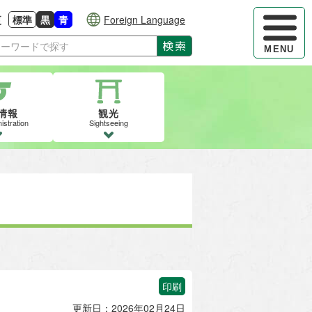
ハンバーガ
更
標準
黒
青
Foreign Language
大きさに戻す
る
背景色の変更：白
背景色の変更：黒
背景色の変更：青
検索
MENU
情報
観光
istration
Sightseeing
印刷
更新日：2026年02月24日