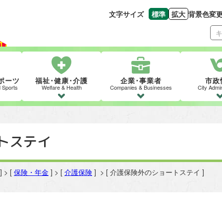
文字サイズ
標準
拡大
背景色変
文字の大きさをもとの
文字を大きくす
ポーツ
福祉･健康･介護
企業･事業者
市政
d Sports
Welfare & Health
Companies & Businesses
City Admin
トステイ
] > [
保険・年金
] > [
介護保険
] > [ 介護保険外のショートステイ ]