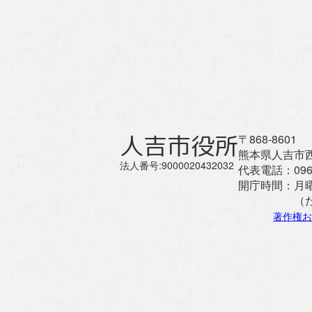
人吉市役所
〒868-8601
熊本県人吉市西
法人番号:9000020432032
代表電話：
096
開庁時間：
月
（
著作権お