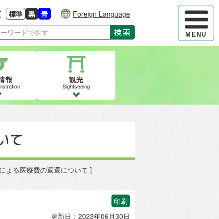
ハンバーガ
更
標準
黒
青
Foreign Language
大きさに戻す
る
背景色の変更：白
背景色の変更：黒
背景色の変更：青
検索
MENU
情報
観光
istration
Sightseeing
いて
診による医療費の返還について ]
印刷
更新日：2023年06月30日