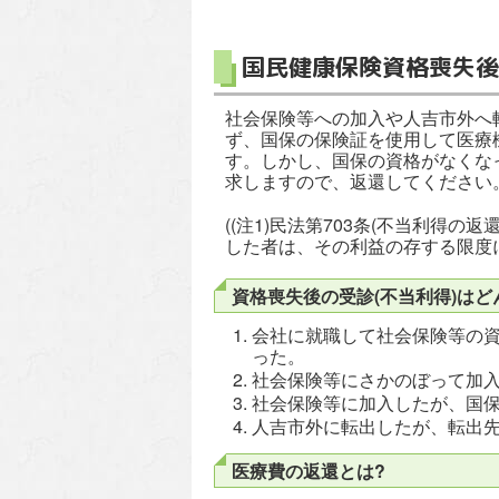
国民健康保険資格喪失後
社会保険等への加入や人吉市外へ
ず、国保の保険証を使用して医療
す。しかし、国保の資格がなくなっ
求しますので、返還してください
((注1)民法第703条(不当利
した者は、その利益の存する限度
資格喪失後の受診(不当利得)はど
会社に就職して社会保険等の資
った。
社会保険等にさかのぼって加
社会保険等に加入したが、国保
人吉市外に転出したが、転出
医療費の返還とは?