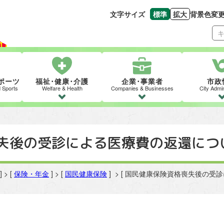
文字サイズ
標準
拡大
背景色変
文字の大きさをもとの
文字を大きくす
ポーツ
福祉･健康･介護
企業･事業者
市政
d Sports
Welfare & Health
Companies & Businesses
City Admin
失後の受診による医療費の返還につ
] > [
保険・年金
] > [
国民健康保険
] > [ 国民健康保険資格喪失後の受