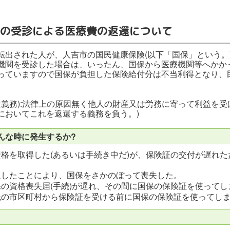
の受診による医療費の返還について
転出された人が、人吉市の国民健康保険(以下「国保」という。
機関を受診した場合は、いったん、国保から医療機関等へかか
ていますので国保が負担した保険給付分は不当利得となり、民法
。
得の返還義務):法律上の原因無く他人の財産又は労務に寄って利益
においてこれを返還する義務を負う。)
んな時に発生するか?
格を取得した(あるいは手続き中だ)が、保険証の交付が遅れ
入したことにより、国保をさかのぼって喪失した。
の資格喪失届(手続)が遅れ、その間に国保の保険証を使ってし
先の市区町村から保険証を受ける前に国保の保険証を使ってし