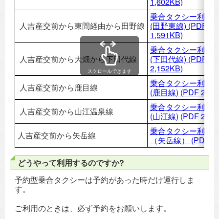
1,602KB)
乗合タクシー利用
人吉産交前から東間経由から田野線
(田野東線)
(PDF
1,591KB)
乗合タクシー利用
人吉産交前から大畑から下田代線
(下田代線)
(PDF
2,152KB)
スクロールできます
乗合タクシー利用
人吉産交前から鹿目線
(鹿目線)
(PDF 2,11
乗合タクシー利用
人吉産交前から山江温泉線
(山江線)
(PDF 2,15
乗合タクシー利用
人吉産交前から矢岳線
（矢岳線）
(PDF 5
どうやって利用するのですか?
予約型乗合タクシーは予約があった時だけ運行しま
す。
ご利用のときは、必ず予約をお願いします。