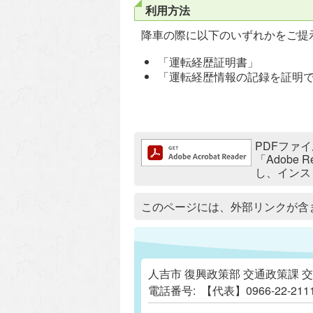
利用方法
降車の際に以下のいずれかをご提
「運転経歴証明書」
「運転経歴情報の記録を証明
追加情報：PDFファイル
PDFファイ
「Adobe
し、インス
追加情報：外部リンク
このページには、外部リンクが含
人吉市 復興政策部 交通政策課 
電話番号:
【代表】0966-22-