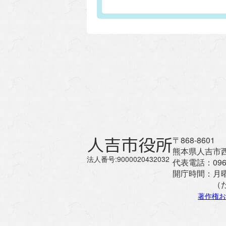
人吉市役所
〒868-8601
熊本県人吉市西
法人番号:9000020432032
代表電話：
096
開庁時間：
月
（
著作権お