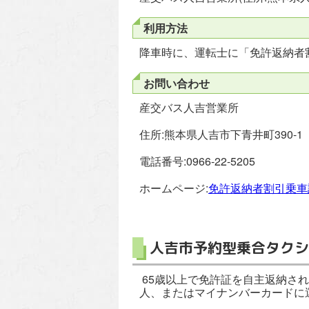
利用方法
降車時に、運転士に「免許返納者
お問い合わせ
産交バス人吉営業所
住所:熊本県人吉市下青井町390-1
電話番号:0966-22-5205
ホームページ:
免許返納者割引乗車
人吉市予約型乗合タクシ
65歳以上で免許証を自主返納さ
人、またはマイナンバーカードに