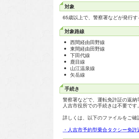
対象
65歳以上で、警察署などが発行
対象路線
西間経由田野線
東間経由田野線
下田代線
鹿目線
山江温泉線
矢岳線
手続き
警察署などで、運転免許証の返納
人吉市役所での手続きは不要です
詳しくは、以下のファイルをご確
・人吉市予約型乗合タクシー免許