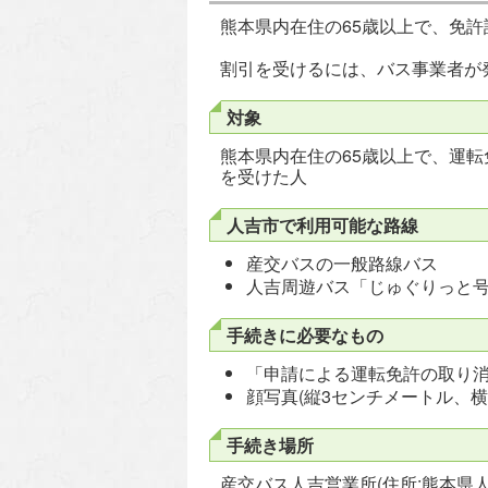
熊本県内在住の65歳以上で、免許
割引を受けるには、バス事業者が
対象
熊本県内在住の65歳以上で、運
を受けた人
人吉市で利用可能な路線
産交バスの一般路線バス
人吉周遊バス「じゅぐりっと
手続きに必要なもの
「申請による運転免許の取り
顔写真(縦3センチメートル、横
手続き場所
産交バス人吉営業所(住所:熊本県人吉