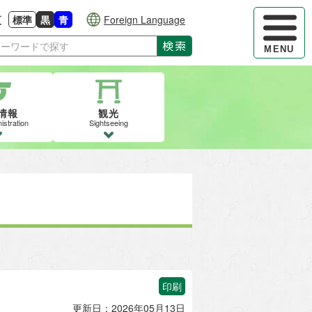
ハンバーガ
更
標準
黒
青
Foreign Language
大きさに戻す
る
背景色の変更：白
背景色の変更：黒
背景色の変更：青
検索
MENU
情報
観光
istration
Sightseeing
印刷
更新日：2026年05月13日