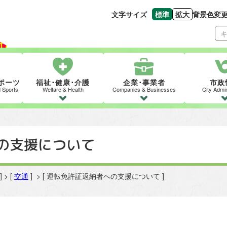
文字サイズ
標準
拡大
背景色変
文字の大きさをもとの
文字を大きくす
ポーツ
福祉･健康･介護
企業･事業者
市政
d Sports
Welfare & Health
Companies & Businesses
City Admin
の支援について
] > [
交通
] > [ 運転免許証返納者への支援について ]