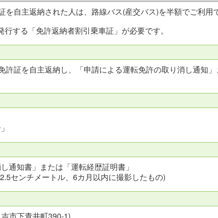
証を自主返納された人は、路線バス(産交バス)を半額でご利用
発行する「免許返納者割引乗車証」が必要です。
転免許証を自主返納し、「申請による運転免許の取り消し通知」
号」
消し通知書」または「運転経歴証明書」
2.5センチメートル、6カ月以内に撮影したもの)
市下青井町390-1)