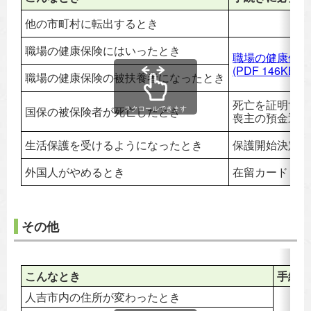
他の市町村に転出するとき
職場の健康保険にはいったとき
職場の健康保険
(PDF 146KB)
職場の健康保険の被扶養者になったとき
死亡を証明する
国保の被保険者が死亡したとき
スクロールできます
喪主の預金通帳
生活保護を受けるようになったとき
保護開始決定通
外国人がやめるとき
在留カード
その他
こんなとき
手続き
人吉市内の住所が変わったとき