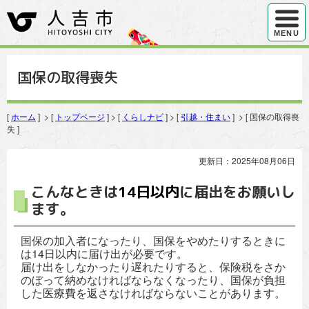
ハンバ
MENU
国保の取得喪失
[
ホーム
] > [
トップページ
] > [
くらしナビ
] > [
引越・住まい
] > [ 国保の取得喪
失 ]
更新日：2025年08月06日
こんなときは
14日以内
に届出をお願いし
ます。
国保の加入者になったり、国保をやめたりするときに
は14日以内に届け出が必要です。
届け出をしなかったり遅れたりすると、保険税をさか
のぼって納めなければならなくなったり、国保が負担
した医療費を返さなければならないことがあります。