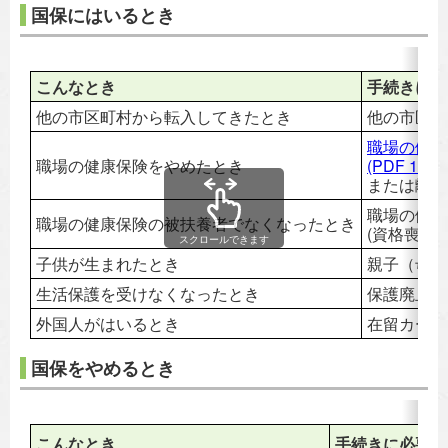
国保にはいるとき
こんなとき
手続きに必
他の市区町村から転入してきたとき
他の市区町
職場の健康
職場の健康保険をやめたとき
(PDF 146K
または離職
職場の健康
職場の健康保険の被扶養者でなくなったとき
(資格喪失
スクロールできます
子供が生まれたとき
親子（母子
生活保護を受けなくなったとき
保護廃止決
外国人がはいるとき
在留カード
国保をやめるとき
こんなとき
手続きに必要な