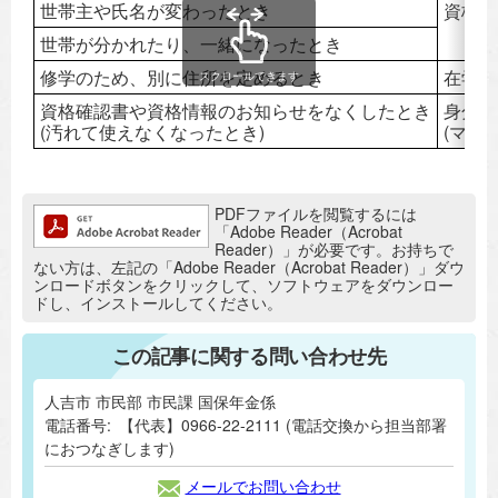
世帯主や氏名が変わったとき
資格確
世帯が分かれたり、一緒になったとき
修学のため、別に住所を定めるとき
在学証
スクロールできます
資格確認書や資格情報のお知らせをなくしたとき
身分を
(汚れて使えなくなったとき)
(マイ
追加情報：PDFファイル
PDFファイルを閲覧するには
「Adobe Reader（Acrobat
Reader）」が必要です。お持ちで
ない方は、左記の「Adobe Reader（Acrobat Reader）」ダウ
ンロードボタンをクリックして、ソフトウェアをダウンロー
ドし、インストールしてください。
この記事に関する問い合わせ先
人吉市 市民部 市民課 国保年金係
電話番号:
【代表】0966-22-2111 (電話交換から担当部署
におつなぎします)
メールでお問い合わせ