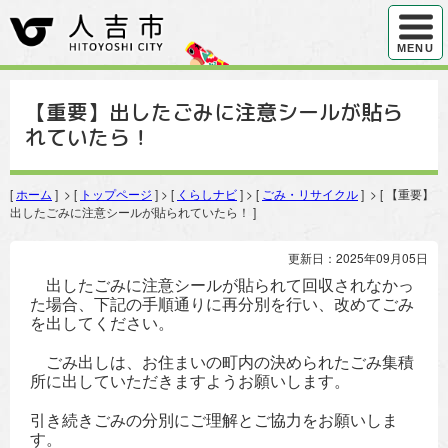
ハンバ
MENU
【重要】出したごみに注意シールが貼ら
れていたら！
[
ホーム
] > [
トップページ
] > [
くらしナビ
] > [
ごみ・リサイクル
] > [ 【重要】
出したごみに注意シールが貼られていたら！ ]
更新日：2025年09月05日
出したごみに注意シールが貼られて回収されなかっ
た場合、下記の手順通りに再分別を行い、改めてごみ
を出してください。
ごみ出しは、お住まいの町内の決められたごみ集積
所に出していただきますようお願いします。
引き続きごみの分別にご理解とご協力をお願いしま
す。