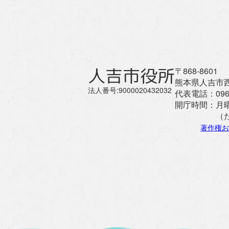
人吉市役所
〒868-8601
熊本県人吉市西
法人番号:9000020432032
代表電話：
096
開庁時間：
月
（
著作権お