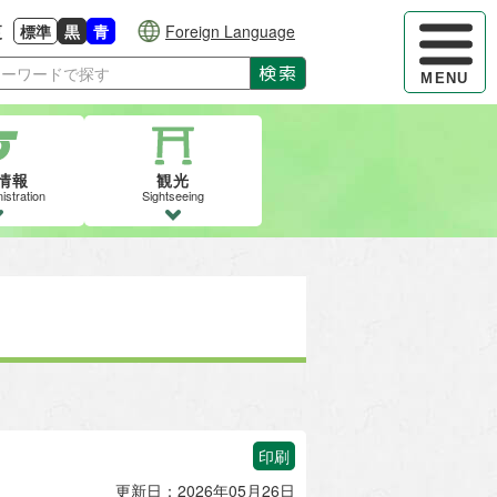
ハンバーガ
更
標準
黒
青
Foreign Language
大きさに戻す
る
背景色の変更：白
背景色の変更：黒
背景色の変更：青
検索
MENU
情報
観光
istration
Sightseeing
印刷
更新日：2026年05月26日