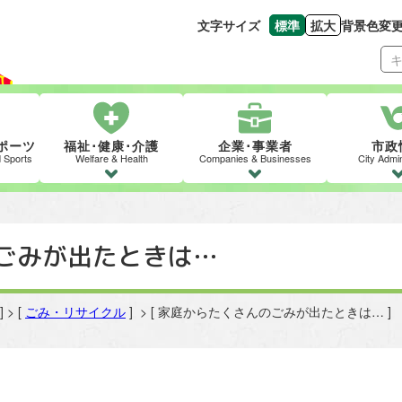
文字サイズ
標準
拡大
背景色変
文字の大きさをもとの
文字を大きくす
ポーツ
福祉･健康･介護
企業･事業者
市政
d Sports
Welfare & Health
Companies & Businesses
City Admin
ごみが出たときは…
] > [
ごみ・リサイクル
] > [ 家庭からたくさんのごみが出たときは… ]