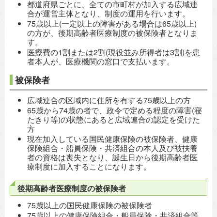
都道府県ごとに、全ての市町村が加入する広域連
合が運営主体となり、制度の運用を行います。
75歳以上(一定以上の障害がある場合は65歳以上)
の方が、後期高齢者医療制度の被保険者となりま
す。
医療費の1割または2割(現役並み所得者は3割)を患
者本人が、医療機関の窓口で支払います。
被保険者
広域連合の区域内に住所を有する75歳以上の方
65歳から74歳の者で、政令で定める程度の障害(寝
たきり等)の状態にあると広域連合の認定を受けた
方
現在加入している国民健康保険の被保険者、健康
保険組合・船員保険・共済組合の本人及び被扶養
者の資格は喪失となり、誕生日から後期高齢者医
療制度に加入することになります。
後期高齢者医療制度の被保険者
75歳以上の国民健康保険の被保険者
75歳以上の健康保険組合・船員保険・共済組合等