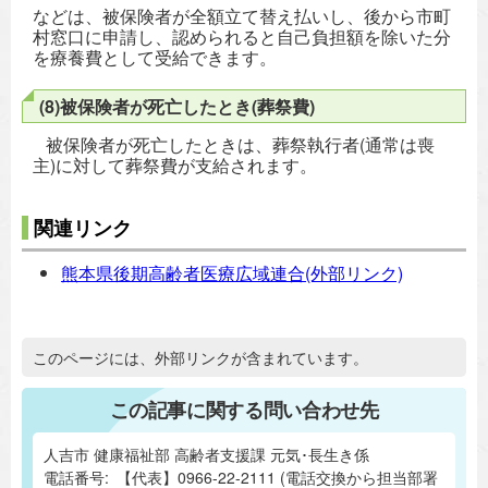
などは、被保険者が全額立て替え払いし、後から市町
村窓口に申請し、認められると自己負担額を除いた分
を療養費として受給できます。
(8)被保険者が死亡したとき(葬祭費)
被保険者が死亡したときは、葬祭執行者(通常は喪
主)に対して葬祭費が支給されます。
関連リンク
熊本県後期高齢者医療広域連合(外部リンク)
追加情報：外部リンク
このページには、外部リンクが含まれています。
この記事に関する問い合わせ先
人吉市 健康福祉部 高齢者支援課 元気･長生き係
電話番号:
【代表】0966-22-2111 (電話交換から担当部署