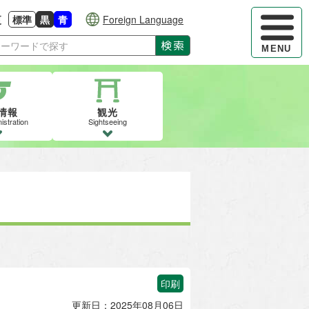
ハンバーガ
更
標準
黒
青
Foreign Language
大きさに戻す
る
背景色の変更：白
背景色の変更：黒
背景色の変更：青
検索
MENU
情報
観光
istration
Sightseeing
印刷
更新日：2025年08月06日