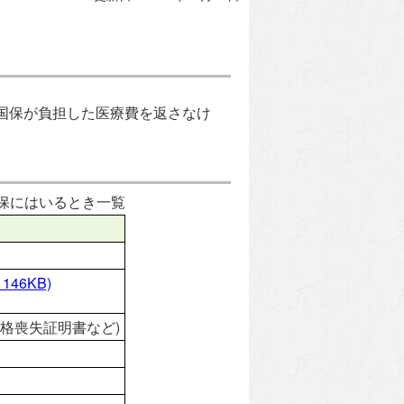
国保が負担した医療費を返さなけ
国保にはいるとき一覧
 146KB)
格喪失証明書など)