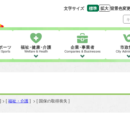
文字サイズ
標準
拡大
背景色変
文字の大きさをもとの
文字を大きくす
ポーツ
福祉･健康･介護
企業･事業者
市政
d Sports
Welfare & Health
Companies & Businesses
City Admin
] > [
福祉・介護
] > [ 国保の取得喪失 ]