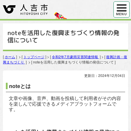
ハンバ
MENU
noteを活用した復興まちづくり情報の発
信について
[
ホーム
] > [
トップページ
] > [
令和2年7月豪雨災害関連情報
] > [
復興計画・復
興まちづくり
] > [ noteを活用した復興まちづくり情報の発信について ]
更新日：2024年12月04日
noteとは
文章や画像、音声、動画を投稿して利用者がその内容
を楽しんで応援できるメディアプラットフォームで
す。