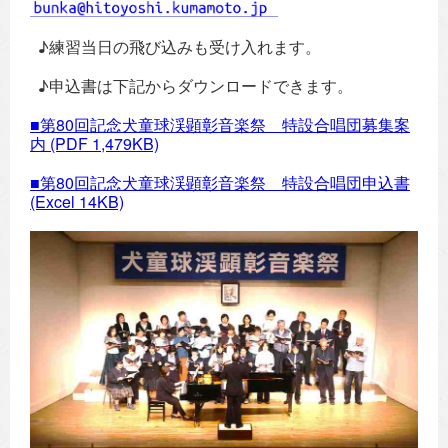
♪練習当日の飛び込みも受け入れます。
♪申込書は下記からダウンロードできます。
■第80回記念犬童球渓顕彰音楽祭 特設合唱団募集案
内
(PDF 1,479KB)
■第80回記念犬童球渓顕彰音楽祭 特設合唱団申込書
(Excel 14KB)