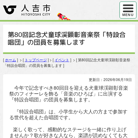
ハンバ
MENU
第80回記念犬童球渓顕彰音楽祭「特設合
唱団」の団員を募集します
[
ホーム
] > [
トップページ
] > [
イベント
] > [ 第80回記念犬童球渓顕彰音楽祭
「特設合唱団」の団員を募集します ]
更新日：2026年06月19日
今年で記念すべき80回目を迎える犬童球渓顕彰音楽
祭のフィナーレを飾る「音楽のひろば」に出演する
『特設合唱団』の団員を募集します。
『特設合唱団』は、小学生から大人の方まで参加す
る世代を超えた合唱団です。
楽しく歌って、感動的なステージを一緒に作り上げ
ませんか？歌が好きな人なら、楽譜が読めなくても大