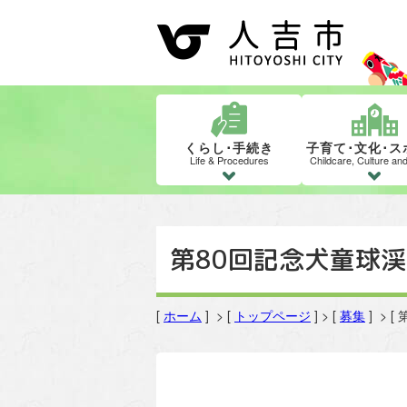
くらし･手続き
子育て･文化･ス
Life & Procedures
Childcare, Culture an
第80回記念犬童球
[
ホーム
] > [
トップページ
] > [
募集
] >