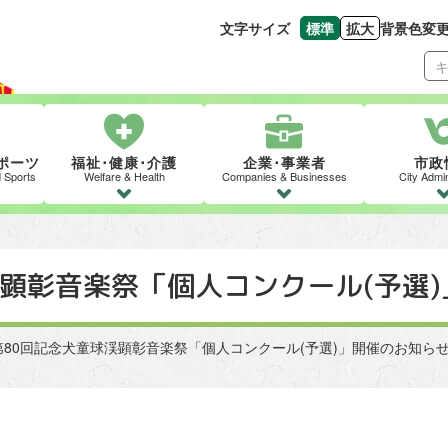
文字サイズ
標準
拡大
背景色変
文字の大きさをもとの
文字を大きくす
ポーツ
福祉･健康･介護
企業･事業者
市政
d Sports
Welfare & Health
Companies & Businesses
City Admin
渓顕彰音楽祭「個人コンクール(予選
 [ 第80回記念犬童球渓顕彰音楽祭「個人コンクール(予選)」開催のお知らせ 