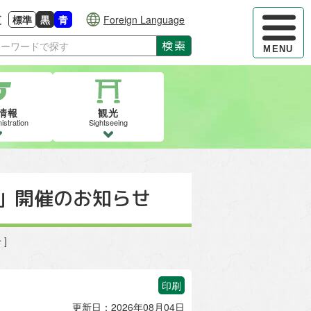
ハンバーガ
更
標準
黒
青
Foreign Language
大きさに戻す
る
背景色の変更：白
背景色の変更：黒
背景色の変更：青
検索
MENU
情報
観光
istration
Sightseeing
)」開催のお知らせ
]
印刷
更新日：2026年08月04日