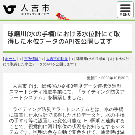
ハンバ
MENU
球磨川(水の手橋)における水位計にて取
得した水位データのAPIを公開します
[
ホーム
] > [
市政情報
] > [
人吉市の動き
] > [ 球磨川(水の手橋)における水位計
にて取得した水位データのAPIを公開します ]
更新日：2023年10月30日
人吉市では、総務省の令和3年度データ連携促進型
スマートシティ推進事業にて、「ライティング防災ア
ラートシステム」を構築しました。
ライティング防災アラートシステムとは、水の手橋
に設置した水位計で取得した水位データと、水の手橋
の手すり等に設置した変色可能なLED照明と連動する
ことで、視覚的に河川水位の状況をお知らせするシス
テムです。照明の色を自動で変色させて、通常時は温