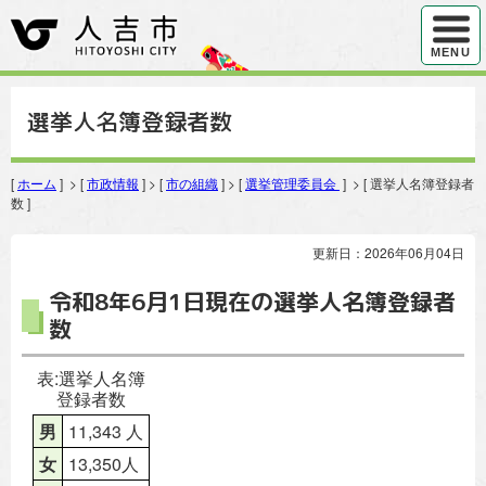
ハンバ
MENU
選挙人名簿登録者数
[
ホーム
] > [
市政情報
] > [
市の組織
] > [
選挙管理委員会
] > [ 選挙人名簿登録者
数 ]
更新日：2026年06月04日
令和8年6月1日現在の選挙人名簿登録者
数
表:選挙人名簿
登録者数
男
11,343 人
女
13,350人