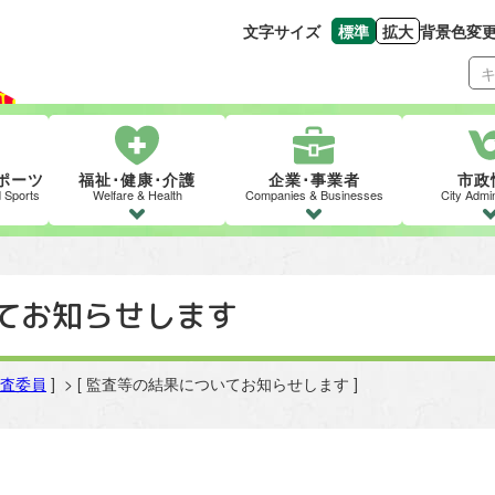
文字サイズ
標準
拡大
背景色変
文字の大きさをもとの
文字を大きくす
ポーツ
福祉･健康･介護
企業･事業者
市政
d Sports
Welfare & Health
Companies & Businesses
City Admin
てお知らせします
査委員
] > [ 監査等の結果についてお知らせします ]