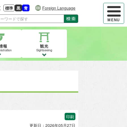
ハンバーガ
更
標準
黒
青
Foreign Language
大きさに戻す
る
背景色の変更：白
背景色の変更：黒
背景色の変更：青
検索
MENU
情報
観光
istration
Sightseeing
印刷
更新日：2026年05月27日