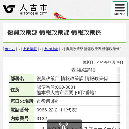
ハンバ
MENU
復興政策部 情報政策課 情報政策係
[
ホーム
] > [
市政情報
] > [
市の組織
] > [ 復興政策部 情報政策課 情報政策係 ]
更新日：2026年06月04日
表:組織詳細
部署名
復興政策部 情報政策課 情報政策係
郵便番号:868-8601
住所
熊本県人吉市西間下町7番地1
窓口の場所
市役所3階
電話番号
0966-22-2111(代表)
内線番号
3122
デジタル・トランスフォーメーション(