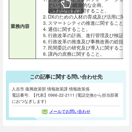
という。)の総合的な企画、
調整及び推進に関すること。
スクロールできます
DXのための人材の育成及び活用に関す
スマートシティの推進に関すること。
業務内容
通信に関すること。
行政改革の計画、進行管理及び検証に
行政改革の推進及び事務改善の総括に
民間委託の研究及び導入に関すること
課内の庶務に関すること。
この記事に関する問い合わせ先
人吉市 復興政策部 情報政策課 情報政策係
電話番号:
【代表】0966-22-2111 (電話交換から担当部署
におつなぎします)
メールでお問い合わせ