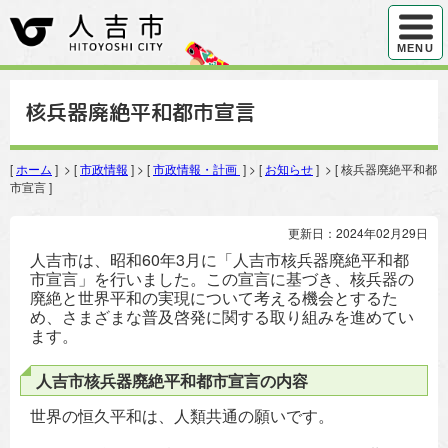
ハンバ
MENU
核兵器廃絶平和都市宣言
[
ホーム
] > [
市政情報
] > [
市政情報・計画
] > [
お知らせ
] > [ 核兵器廃絶平和都
市宣言 ]
更新日：2024年02月29日
人吉市は、昭和60年3月に「人吉市核兵器廃絶平和都
市宣言」を行いました。この宣言に基づき、核兵器の
廃絶と世界平和の実現について考える機会とするた
め、さまざまな普及啓発に関する取り組みを進めてい
ます。
人吉市核兵器廃絶平和都市宣言の内容
世界の恒久平和は、人類共通の願いです。