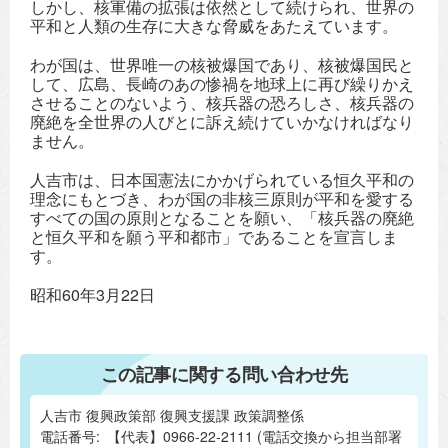
しかし、核軍備の拡張は依然として続けられ、世界の
平和と人類の生存に大きな脅威をあたえています。
わが国は、世界唯一の核被爆国であり、核被爆国民と
して、広島、長崎のあの惨禍を地球上に再び繰りかえ
させることのないよう、核兵器の恐ろしさ、核兵器の
廃絶を全世界の人びとに訴え続けていかなければなり
ません。
人吉市は、日本国憲法にかかげられている恒久平和の
理念にもとづき、わが国の非核三原則が平和を愛する
すべての国の原則となることを願い、「核兵器の廃絶
と恒久平和を願う平和都市」であることを宣言しま
す。
昭和60年3月22日
この記事に関する問い合わせ先
人吉市 復興政策部 復興支援課 政策調整係
電話番号:
【代表】0966-22-2111 (電話交換から担当部署