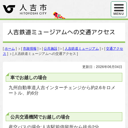
ハンバ
MENU
人吉鉄道ミュージアムへの交通アクセス
[
ホーム
] > [
市政情報
] > [
公共施設
] > [
人吉鉄道ミュージアム
] > [
交通アクセ
ス
] > [ 人吉鉄道ミュージアムへの交通アクセス ]
更新日：2026年06月04日
車でお越しの場合
九州自動車道人吉インターチェンジから約2.6キロメ
ートル、約6分
公共交通機関でお越しの場合
産交バスの場合:人吉駅前停留所から徒歩2分