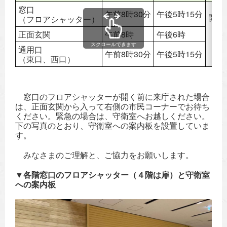
窓口
午前8時30分
午後5時15分
開庁
（フロアシャッター）
正面玄関
午前8時
午後6時
スクロールできます
通用口
午前8時30分
午後5時15分
（東口、西口）
窓口のフロアシャッターが開く前に来庁された場合
は、正面玄関から入って右側の市民コーナーでお待ち
ください。
緊急の場合は、守衛室へお越しください。
下の写真のとおり、守衛室への案内板を設置していま
す。
みなさまのご理解と、ご協力をお願いします。
▼各階窓口のフロアシャッター（４階は扉
）と守衛室
への案内板