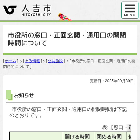
ハンバ
MENU
市役所の窓口・正面玄関・通用口の開閉
時間について
[
ホーム
] > [
市政情報
] > [
公共施設
] > [ 市役所の窓口・正面玄関・通用口の開
閉時間について ]
更新日：2025年09月30日
お知らせ
市役所の窓口・正面玄関・通用口の開閉時間は下記
のとおりです。
表:【窓口・正
開ける時間
閉める時間
備考