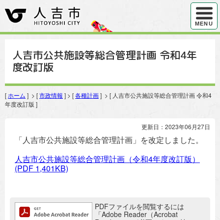
ハンバ
MENU
人吉市公共施設等総合管理計画 令和4年
度改訂版
[
ホーム
] > [
市政情報
] > [
各種計画
] > [ 人吉市公共施設等総合管理計画 令和4
年度改訂版 ]
更新日：2023年06月27日
「人吉市公共施設等総合管理計画」を改定しました。
人吉市公共施設等総合管理計画（令和4年度改訂版）
(PDF 1,401KB)
追加情報：PDFファイル
PDFファイルを閲覧するには
「Adobe Reader（Acrobat