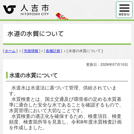
ハンバ
MENU
水道の水質について
[
ホーム
] > [
市政情報
] > [
各種計画
] > [ 水道の水質について ]
更新日：2026年07月10日
水道の水質について
水道水は水道法に基づいて管理、供給されていま
す。
水質検査とは、国土交通及び環境省の定める水質基
準に適合した安全な水であることを確認するもので、
水質管理において大切なことです。
水質検査の適正化を確保するため、検査項目、検査
頻度、検査箇所等を見直し、令和8年度水質検査計画
を作成しました。