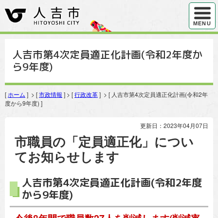
ハンバ
MENU
人吉市第4次定員適正化計画(令和2年度か
ら9年度)
[
ホーム
] > [
市政情報
] > [
行政改革
] > [ 人吉市第4次定員適正化計画(令和2年
度から9年度) ]
更新日：2023年04月07日
市職員の「定員適正化」につい
てお知らせします
人吉市第4次定員適正化計画(令和2年度
から9年度)