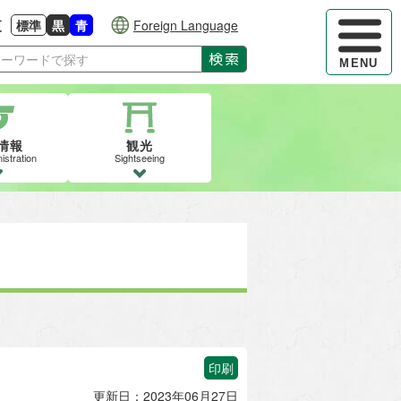
ハンバーガ
更
標準
黒
青
Foreign Language
大きさに戻す
る
背景色の変更：白
背景色の変更：黒
背景色の変更：青
検索
MENU
情報
観光
istration
Sightseeing
印刷
更新日：2023年06月27日