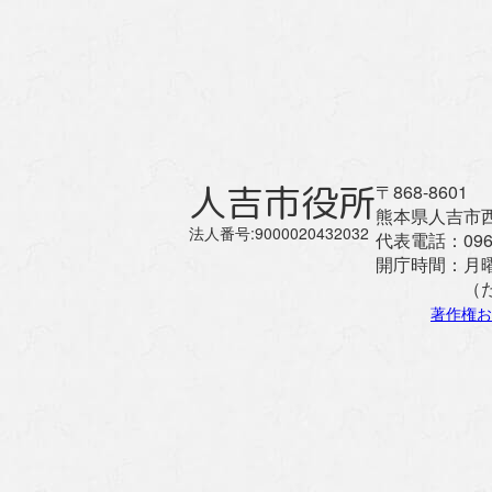
人吉市役所
〒868-8601
熊本県人吉市西
法人番号:9000020432032
代表電話：
096
開庁時間：
月
（
著作権お