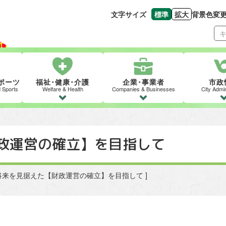
文字サイズ
標準
拡大
背景色変
文字の大きさをもとの
文字を大きくす
ポーツ
福祉･健康･介護
企業･事業者
市政
d Sports
Welfare & Health
Companies & Businesses
City Admin
政運営の確立】を目指して
 [ 将来を見据えた【財政運営の確立】を目指して ]