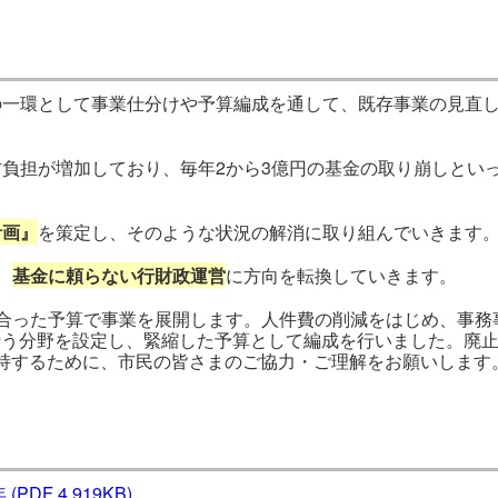
一環として事業仕分けや予算編成を通して、既存事業の見直し
負担が増加しており、毎年2から3億円の基金の取り崩しとい
計画』
を策定し、そのような状況の解消に取り組んでいきます
、
基金に頼らない行財政運営
に方向を転換していきます。
合った予算で事業を展開します。人件費の削減をはじめ、事務
行う分野を設定し、緊縮した予算として編成を行いました。廃
持するために、市民の皆さまのご協力・ご理解をお願いします
年
(PDF 4,919KB)