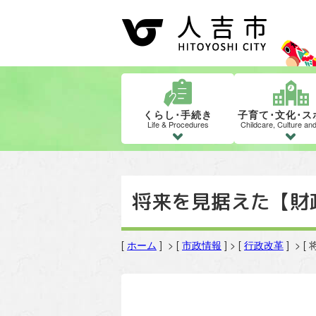
くらし･手続き
子育て･文化･ス
Life & Procedures
Childcare, Culture an
将来を見据えた【財
[
ホーム
] > [
市政情報
] > [
行政改革
] >