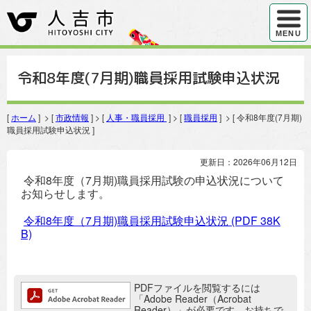
ハンバ
MENU
令和8年度(7月期)職員採用試験申込状況
[
ホーム
] > [
市政情報
] > [
人事・職員採用
] > [
職員採用
] > [ 令和8年度(7月期)
職員採用試験申込状況 ]
更新日：2026年06月12日
令和8年度（7月期)職員採用試験の申込状況について
お知らせします。
令和8年度（7月期)職員採用試験申込状況
(PDF 38K
B)
追加情報：PDFファイル
PDFファイルを閲覧するには
「Adobe Reader（Acrobat
Reader）」が必要です。お持ちで