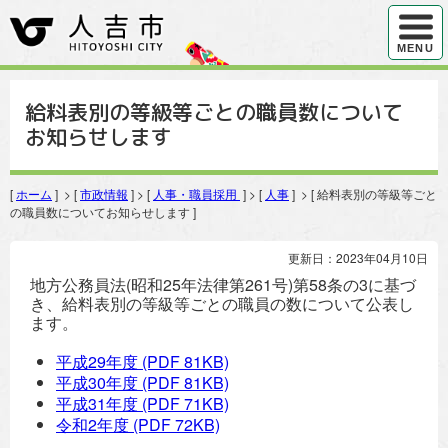
ハンバ
MENU
給料表別の等級等ごとの職員数について
お知らせします
[
ホーム
] > [
市政情報
] > [
人事・職員採用
] > [
人事
] > [ 給料表別の等級等ごと
の職員数についてお知らせします ]
更新日：2023年04月10日
地方公務員法(昭和25年法律第261号)第58条の3に基づ
き、給料表別の等級等ごとの職員の数について公表し
ます。
平成29年度
(PDF 81KB)
平成30年度
(PDF 81KB)
平成31年度
(PDF 71KB)
令和2年度
(PDF 72KB)