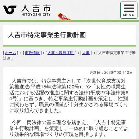
ハンバ
MENU
人吉市特定事業主行動計画
[
ホーム
] > [
市政情報
] > [
人事・職員採用
] > [
人事
] > [ 人吉市特定事業主行動
計画 ]
更新日：2026年03月13日
人吉市では、特定事業主として「次世代育成支援対
策推進法(平成15年法律第120号)」や「女性の職業生
活における活躍の推進に関する法律(平成27年法律第6
4号)」に基づき、特定事業主行動計画を策定し、性別
に関わらず、職員の価値が十分生かされる職場づくり
に取り組んできました。
今回、両法律の基本理念を踏まえ、「人吉市特定事
業主行動計画」を策定し、一体的に取り組むことでよ
り効果的な職場づくりの実現を目指します。