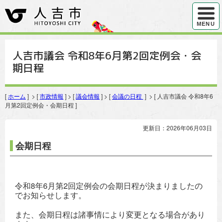
ハンバ
MENU
人吉市議会 令和8年6月第2回定例会・会
期日程
[
ホーム
] > [
市政情報
] > [
議会情報
] > [
会議の日程
] > [ 人吉市議会 令和8年6
月第2回定例会・会期日程 ]
更新日：2026年06月03日
会期日程
令和8年6月第2回定例会の会期日程が決まりましたの
でお知らせします。
また、会期日程は諸事情により変更となる場合があり